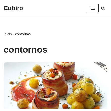
Cubiro
Saltar
al
contenido
Inicio
-
contornos
contornos