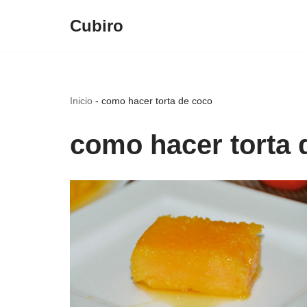
Cubiro
Saltar
al
contenido
Inicio
-
como hacer torta de coco
como hacer torta 