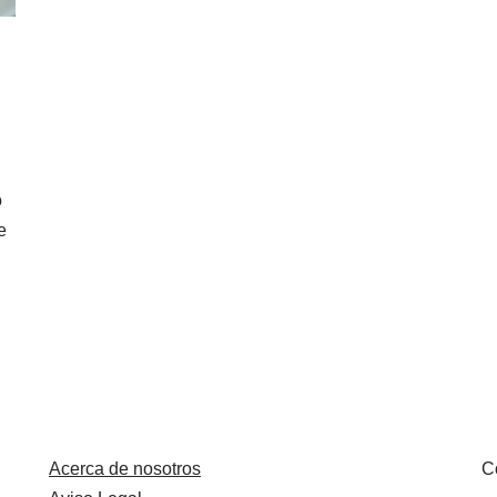
o
e
Acerca de nosotros
C