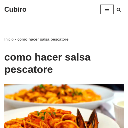
Cubiro
Saltar
al
contenido
Inicio
-
como hacer salsa pescatore
como hacer salsa
pescatore