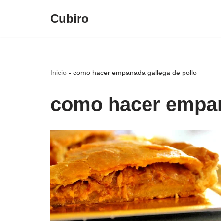
Cubiro
Saltar
al
contenido
Inicio
-
como hacer empanada gallega de pollo
como hacer empan