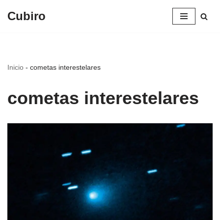
Cubiro
Saltar
al
contenido
Inicio
-
cometas interestelares
cometas interestelares