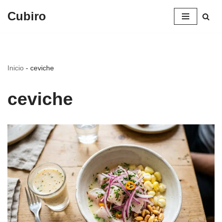
Cubiro
Saltar
al
contenido
Inicio
-
ceviche
ceviche