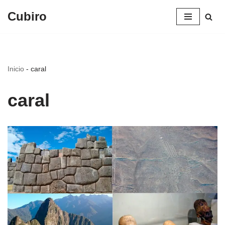
Cubiro
Saltar
al
contenido
Inicio
-
caral
caral