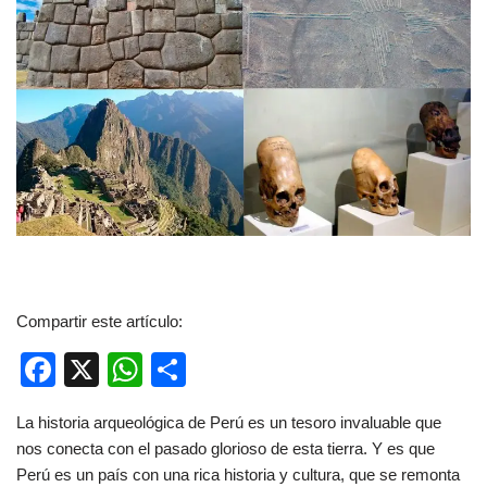
Compartir este artículo:
F
X
W
C
a
h
o
La historia arqueológica de Perú es un tesoro invaluable que
c
at
m
nos conecta con el pasado glorioso de esta tierra. Y es que
e
s
p
Perú es un país con una rica historia y cultura, que se remonta