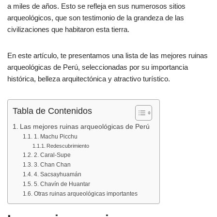
b
A
ar
a miles de años. Esto se refleja en sus numerosos sitios
arqueológicos, que son testimonio de la grandeza de las
o
p
tir
civilizaciones que habitaron esta tierra.
o
p
k
En este artículo, te presentamos una lista de las mejores ruinas
arqueológicas de Perú, seleccionadas por su importancia
histórica, belleza arquitectónica y atractivo turístico.
Tabla de Contenidos
Las mejores ruinas arqueológicas de Perú
1. Machu Picchu
Redescubrimiento
2. Caral-Supe
3. Chan Chan
4. Sacsayhuamán
5. Chavín de Huantar
Otras ruinas arqueológicas importantes