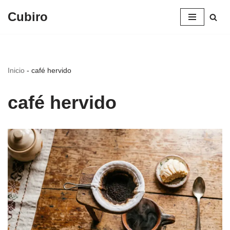
Cubiro
Saltar
al
contenido
Inicio
-
café hervido
café hervido