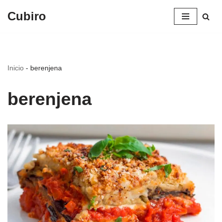
Cubiro
Saltar
al
contenido
Inicio
-
berenjena
berenjena