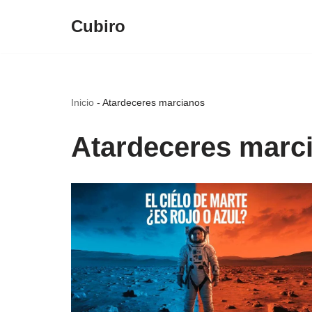
Cubiro
Saltar
al
contenido
Inicio
-
Atardeceres marcianos
Atardeceres marc