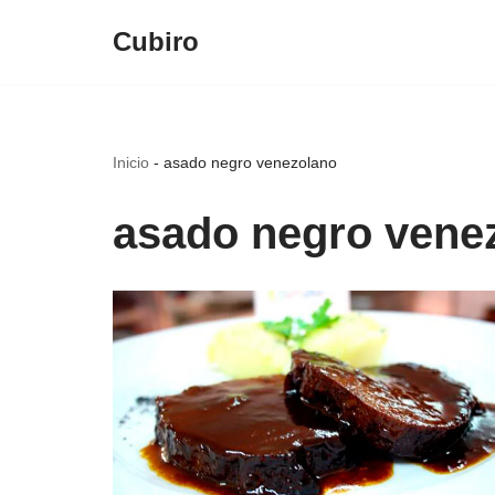
Cubiro
Saltar
al
contenido
Inicio
-
asado negro venezolano
asado negro vene