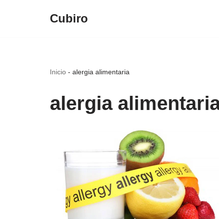
Cubiro
Saltar
al
contenido
Inicio
-
alergia alimentaria
alergia alimentari