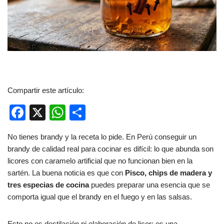
Compartir este artículo:
F
X
W
C
a
h
o
No tienes brandy y la receta lo pide. En Perú conseguir un
c
at
m
brandy de calidad real para cocinar es difícil: lo que abunda son
e
s
p
licores con caramelo artificial que no funcionan bien en la
b
A
ar
sartén. La buena noticia es que con
Pisco, chips de madera y
tres especias de cocina
puedes preparar una esencia que se
o
p
tir
comporta igual que el brandy en el fuego y en las salsas.
o
p
Esto no es destilación ni elaboración de licor: es una