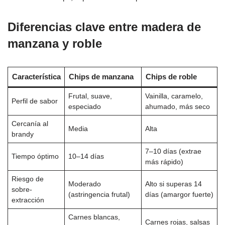
Diferencias clave entre madera de
manzana y roble
Característica
Chips de manzana
Chips de roble
Frutal, suave,
Vainilla, caramelo,
Perfil de sabor
especiado
ahumado, más seco
Cercanía al
Media
Alta
brandy
7–10 días (extrae
Tiempo óptimo
10–14 días
más rápido)
Riesgo de
Moderado
Alto si superas 14
sobre-
(astringencia frutal)
días (amargor fuerte)
extracción
Carnes blancas,
Carnes rojas, salsas