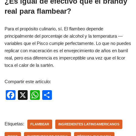
¿Es igual de efectivo que el brandy
real para flambear?
Para el propósito culinario, sí. El flambeo depende
principalmente del porcentaje de alcohol y la temperatura —
variables que el Pisco cumple perfectamente. Lo que no puedes
replicar con maceración es el envejecimiento de años en barril
real, pero esa diferencia es imperceptible una vez que el licor
toca el calor de la sartén.
Compartir este artículo:
F
X
W
C
a
h
o
c
at
m
e
s
p
Etiquetas:
FLAMBEAR
INGREDIENTES LATINOAMERICANOS
b
A
ar