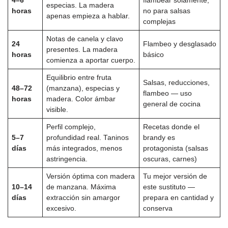
4–6
flambear solamente,
especias. La madera
horas
no para salsas
apenas empieza a hablar.
complejas
Notas de canela y clavo
24
Flambeo y desglasado
presentes. La madera
horas
básico
comienza a aportar cuerpo.
Equilibrio entre fruta
Salsas, reducciones,
48–72
(manzana), especias y
flambeo — uso
horas
madera. Color ámbar
general de cocina
visible.
Perfil complejo,
Recetas donde el
5–7
profundidad real. Taninos
brandy es
días
más integrados, menos
protagonista (salsas
astringencia.
oscuras, carnes)
Versión óptima con madera
Tu mejor versión de
10–14
de manzana. Máxima
este sustituto —
días
extracción sin amargor
prepara en cantidad y
excesivo.
conserva