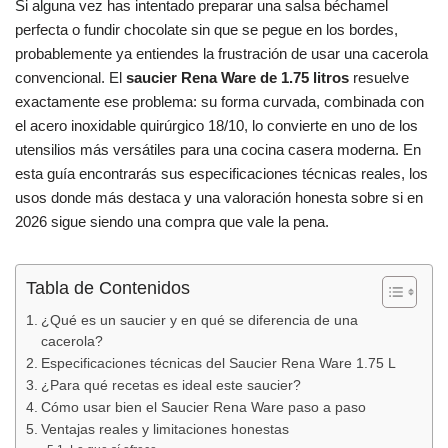
Si alguna vez has intentado preparar una salsa béchamel
c
at
m
perfecta o fundir chocolate sin que se pegue en los bordes,
e
s
p
probablemente ya entiendes la frustración de usar una cacerola
b
A
ar
convencional. El
saucier Rena Ware de 1.75 litros
resuelve
exactamente ese problema: su forma curvada, combinada con
o
p
tir
el acero inoxidable quirúrgico 18/10, lo convierte en uno de los
o
p
utensilios más versátiles para una cocina casera moderna. En
k
esta guía encontrarás sus especificaciones técnicas reales, los
usos donde más destaca y una valoración honesta sobre si en
2026 sigue siendo una compra que vale la pena.
Tabla de Contenidos
¿Qué es un saucier y en qué se diferencia de una
cacerola?
Especificaciones técnicas del Saucier Rena Ware 1.75 L
¿Para qué recetas es ideal este saucier?
Cómo usar bien el Saucier Rena Ware paso a paso
Ventajas reales y limitaciones honestas