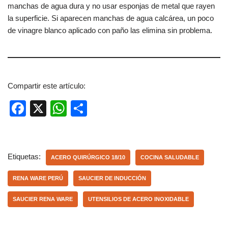
manchas de agua dura y no usar esponjas de metal que rayen
la superficie. Si aparecen manchas de agua calcárea, un poco
de vinagre blanco aplicado con paño las elimina sin problema.
Compartir este artículo:
F
X
W
C
a
h
o
c
at
m
e
s
p
Etiquetas:
ACERO QUIRÚRGICO 18/10
COCINA SALUDABLE
b
A
ar
RENA WARE PERÚ
SAUCIER DE INDUCCIÓN
o
p
tir
SAUCIER RENA WARE
UTENSILIOS DE ACERO INOXIDABLE
o
p
k