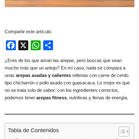
Compartir este artículo:
F
X
W
C
a
h
o
¿Eres de los que aman las arepas, pero buscas que sean
c
at
m
mucho más que un antojo? En mi caso, nada se compara a
e
s
p
unas
arepas asadas y calientes
rellenas con carne de cerdo
b
A
ar
tipo chicharrón o pollo asado con guasacaca. Lo mejor es que
no se trata solo de sabor: con los ingredientes correctos,
o
p
tir
podemos tener
arepas fitness
, nutritivas y llenas de energía.
o
p
k
Tabla de Contenidos