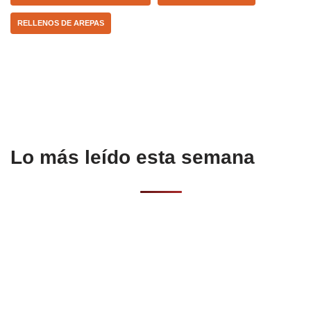
o
p
tir
RELLENOS DE AREPAS
o
p
k
Lo más leído esta semana