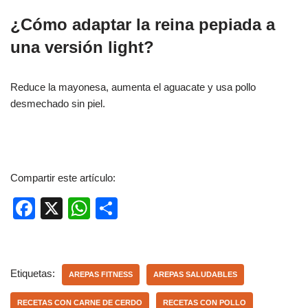
¿Cómo adaptar la reina pepiada a
una versión light?
Reduce la mayonesa, aumenta el aguacate y usa pollo
desmechado sin piel.
Compartir este artículo:
F
X
W
C
a
h
o
c
at
m
e
s
p
Etiquetas:
AREPAS FITNESS
AREPAS SALUDABLES
b
A
ar
RECETAS CON CARNE DE CERDO
RECETAS CON POLLO