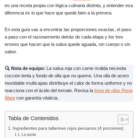
b
A
ar
es una receta propia con lógica culinaria distinta, y entender esa
o
p
tir
diferencia es lo que hace que quede bien a la primera.
o
p
k
En esta guía vas a encontrar las proporciones exactas, el paso
a paso con el razonamiento detrás de cada etapa y los tres
errores que hacen que la salsa quede aguada, sin cuerpo o sin
sabor.
Nota de equipo:
La salsa roja con carne molida necesita
cocción lenta y fondo de olla que no queme. Una olla de acero
inoxidable multicapas distribuye el calor de forma uniforme y no
reacciona con el ácido del tomate. Revisa la
línea de ollas Rena
Ware
con garantía vitalicia.
Tabla de Contenidos
Ingredientes para tallarines rojos peruanos (4 porciones)
La pasta