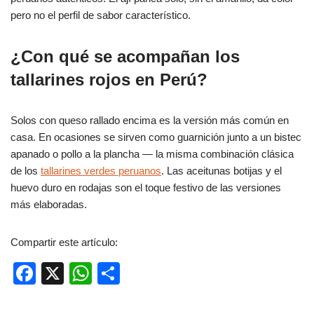
pero no el perfil de sabor característico.
¿Con qué se acompañan los
tallarines rojos en Perú?
Solos con queso rallado encima es la versión más común en
casa. En ocasiones se sirven como guarnición junto a un bistec
apanado o pollo a la plancha — la misma combinación clásica
de los
tallarines verdes peruanos
. Las aceitunas botijas y el
huevo duro en rodajas son el toque festivo de las versiones
más elaboradas.
Compartir este artículo:
F
X
W
C
a
h
o