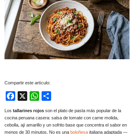
Compartir este artículo:
F
X
W
C
a
h
o
Los
tallarines rojos
son el plato de pasta más popular de la
c
at
m
cocina peruana casera: salsa de tomate con carne molida,
e
s
p
cebolla, ají amarillo y un sofrito base que concentra el sabor en
menos de 30 minutos. No es una
boloñesa
italiana adaptada —