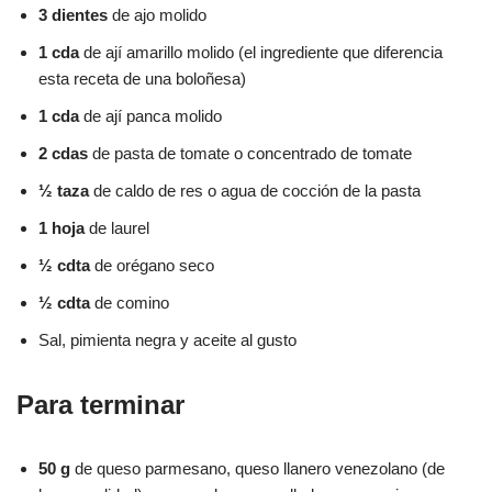
3 dientes
de ajo molido
1 cda
de ají amarillo molido (el ingrediente que diferencia
esta receta de una boloñesa)
1 cda
de ají panca molido
2 cdas
de pasta de tomate o concentrado de tomate
½ taza
de caldo de res o agua de cocción de la pasta
1 hoja
de laurel
½ cdta
de orégano seco
½ cdta
de comino
Sal, pimienta negra y aceite al gusto
Para terminar
50 g
de queso parmesano, queso llanero venezolano (de