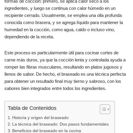
b
A
ar
formas de cocción: primero, se aplica calor seco a los
ingredientes, y luego se continua con calor húmedo en un
o
p
tir
recipiente cerrado. Usualmente, se emplea una olla profunda
o
p
conocida como brasera, y se agrega líquido para mantener la
k
humedad en la cocción, como agua, caldo o incluso vino,
dependiendo de la receta.
Este proceso es particularmente útil para cocinar cortes de
carne más duros, ya que la cocción lenta y controlada ayuda a
romper las fibras musculares, resultando en platos jugosos y
llenos de sabor. De hecho, el braseado es una técnica perfecta
para obtener un resultado final muy tierno y sabroso, con los
sabores bien integrados entre todos los ingredientes.
Tabla de Contenidos
Historia y origen del braseado
La técnica del braseado: Dos pasos fundamentales
Beneficios del braseado en la cocina