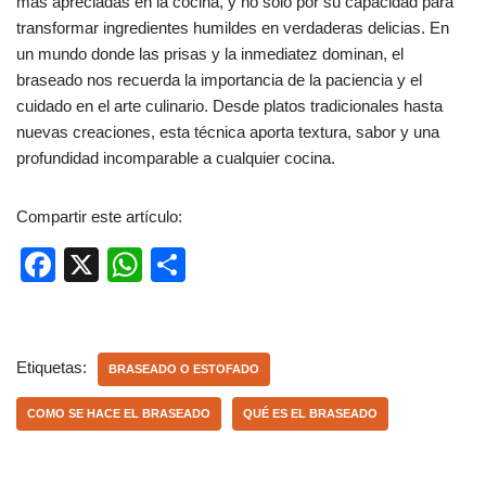
más apreciadas en la cocina, y no solo por su capacidad para
transformar ingredientes humildes en verdaderas delicias. En
un mundo donde las prisas y la inmediatez dominan, el
braseado nos recuerda la importancia de la paciencia y el
cuidado en el arte culinario. Desde platos tradicionales hasta
nuevas creaciones, esta técnica aporta textura, sabor y una
profundidad incomparable a cualquier cocina.
Compartir este artículo:
F
X
W
C
a
h
o
c
at
m
e
s
p
Etiquetas:
BRASEADO O ESTOFADO
b
A
ar
COMO SE HACE EL BRASEADO
QUÉ ES EL BRASEADO
o
p
tir
o
p