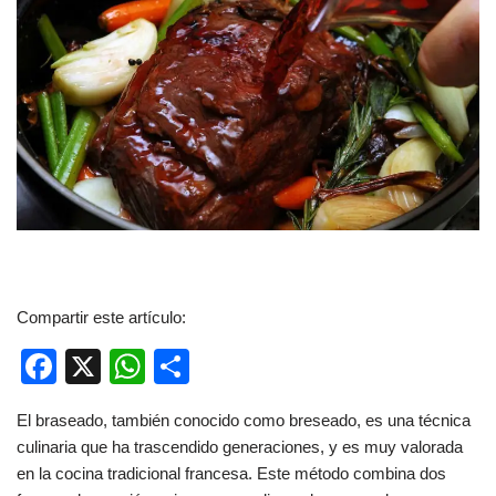
Compartir este artículo:
F
X
W
C
a
h
o
El braseado, también conocido como breseado, es una técnica
c
at
m
culinaria que ha trascendido generaciones, y es muy valorada
e
s
p
en la cocina tradicional francesa. Este método combina dos