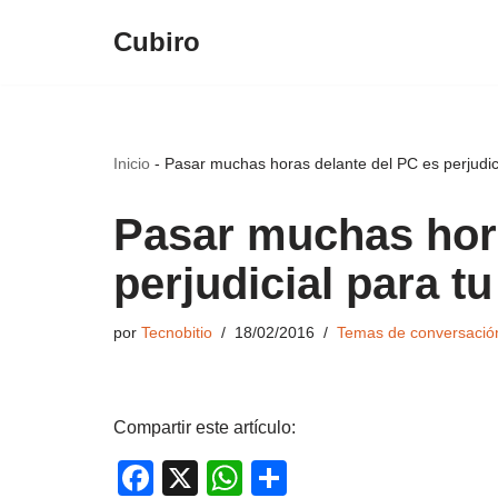
Cubiro
Saltar
al
contenido
Inicio
-
Pasar muchas horas delante del PC es perjudici
Pasar muchas hora
perjudicial para tu
por
Tecnobitio
18/02/2016
Temas de conversació
Compartir este artículo:
F
X
W
C