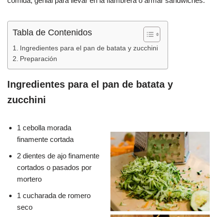
comida, genial para llevar en la fiambrera o armar sandwiches.
b
A
ar
o
p
tir
Tabla de Contenidos
o
p
Ingredientes para el pan de batata y zucchini
k
Preparación
Ingredientes para el pan de batata y
zucchini
1 cebolla morada
finamente cortada
2 dientes de ajo finamente
cortados o pasados por
mortero
1 cucharada de romero
seco