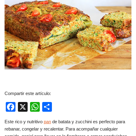
Compartir este artículo:
F
X
W
C
a
h
o
Este rico y nutritivo
pan
de batata y zucchini es perfecto para
c
at
m
rebanar, congelar y recalentar. Para acompañar cualquier
e
s
p