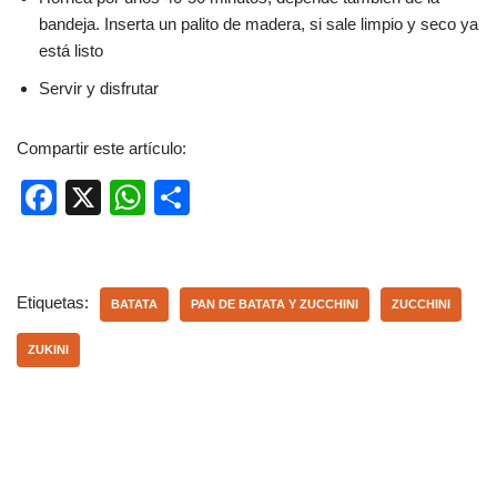
bandeja. Inserta un palito de madera, si sale limpio y seco ya
está listo
Servir y disfrutar
Compartir este artículo:
F
X
W
C
a
h
o
c
at
m
e
s
p
Etiquetas:
BATATA
PAN DE BATATA Y ZUCCHINI
ZUCCHINI
b
A
ar
ZUKINI
o
p
tir
o
p
k