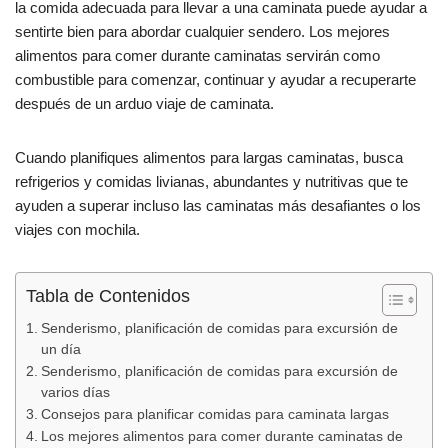
e
s
p
la comida adecuada para llevar a una caminata puede ayudar a
b
A
ar
sentirte bien para abordar cualquier sendero. Los mejores
alimentos para comer durante caminatas servirán como
o
p
tir
combustible para comenzar, continuar y ayudar a recuperarte
o
p
después de un arduo viaje de caminata.
k
Cuando planifiques alimentos para largas caminatas, busca
refrigerios y comidas livianas, abundantes y nutritivas que te
ayuden a superar incluso las caminatas más desafiantes o los
viajes con mochila.
Tabla de Contenidos
Senderismo, planificación de comidas para excursión de
un día
Senderismo, planificación de comidas para excursión de
varios días
Consejos para planificar comidas para caminata largas
Los mejores alimentos para comer durante caminatas de