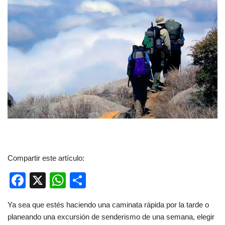
Compartir este artículo:
F
X
W
C
a
h
o
Ya sea que estés haciendo una caminata rápida por la tarde o
c
at
m
planeando una excursión de senderismo de una semana, elegir