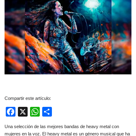
Compartir este artículo:
F
X
W
C
a
h
o
Una selección de las mejores bandas de heavy metal con
c
at
m
mujeres en la voz. El heavy metal es un género musical que ha