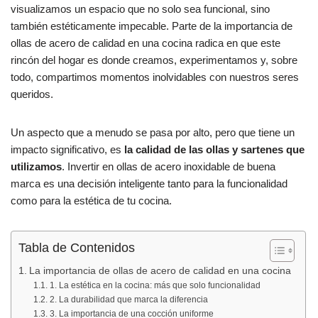
c
at
m
visualizamos un espacio que no solo sea funcional, sino
e
s
p
también estéticamente impecable. Parte de la importancia de
b
A
ar
ollas de acero de calidad en una cocina radica en que este
rincón del hogar es donde creamos, experimentamos y, sobre
o
p
tir
todo, compartimos momentos inolvidables con nuestros seres
o
p
queridos.
k
Un aspecto que a menudo se pasa por alto, pero que tiene un
impacto significativo, es
la calidad de las ollas y sartenes que
utilizamos
. Invertir en ollas de acero inoxidable de buena
marca es una decisión inteligente tanto para la funcionalidad
como para la estética de tu cocina.
Tabla de Contenidos
La importancia de ollas de acero de calidad en una cocina
1. La estética en la cocina: más que solo funcionalidad
2. La durabilidad que marca la diferencia
3. La importancia de una cocción uniforme