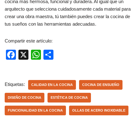
cocina más hermosa, funcional y duradera. Al igual que un
arquitecto que selecciona cuidadosamente cada material para
crear una obra maestra, tú también puedes crear la cocina de
tus sueños con las herramientas adecuadas.
Compartir este artículo:
F
X
W
C
a
h
o
c
at
m
e
s
p
Etiquetas:
CALIDAD EN LA COCINA
COCINA DE ENSUEÑO
b
A
ar
DISEÑO DE COCINA
ESTÉTICA DE COCINA
o
p
tir
FUNCIONALIDAD EN LA COCINA
OLLAS DE ACERO INOXIDABLE
o
p
k