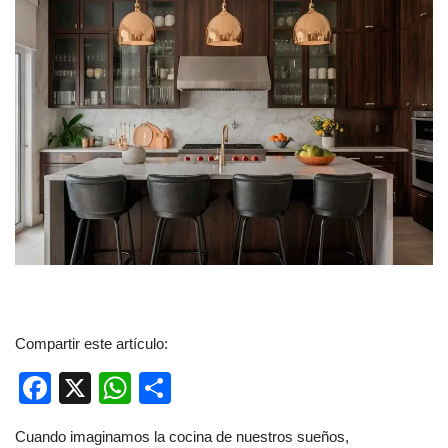
Compartir este artículo:
F
X
W
C
a
h
o
Cuando imaginamos la cocina de nuestros sueños,