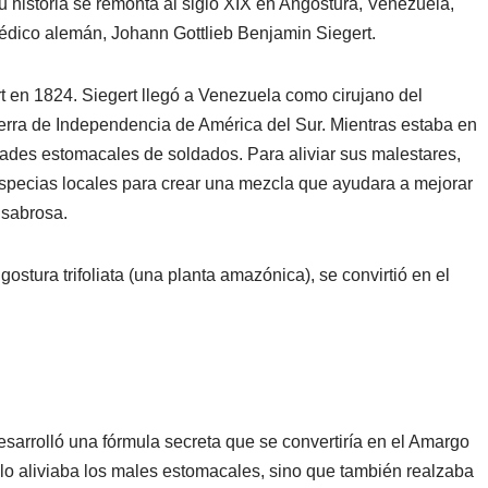
Su historia se remonta al siglo XIX en Angostura, Venezuela,
médico alemán, Johann Gottlieb Benjamin Siegert.
 en 1824. Siegert llegó a Venezuela como cirujano del
uerra de Independencia de América del Sur. Mientras estaba en
dades estomacales de soldados. Para aliviar sus malestares,
pecias locales para crear una mezcla que ayudara a mejorar
 sabrosa.
ostura trifoliata (una planta amazónica), se convirtió en el
arrolló una fórmula secreta que se convertiría en el Amargo
olo aliviaba los males estomacales, sino que también realzaba