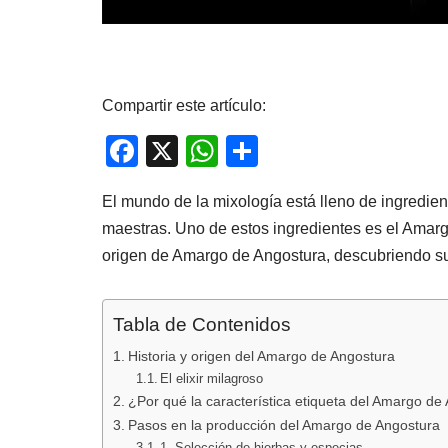
Compartir este artículo:
F
X
W
C
a
h
o
El mundo de la mixología está lleno de ingredie
c
at
m
maestras. Uno de estos ingredientes es el Amargo
e
s
p
origen de Amargo de Angostura, descubriendo sus
b
A
ar
o
p
tir
Tabla de Contenidos
o
p
Historia y origen del Amargo de Angostura
k
El elixir milagroso
¿Por qué la característica etiqueta del Amargo de
Pasos en la producción del Amargo de Angostura
1. Selección de hierbas y especias