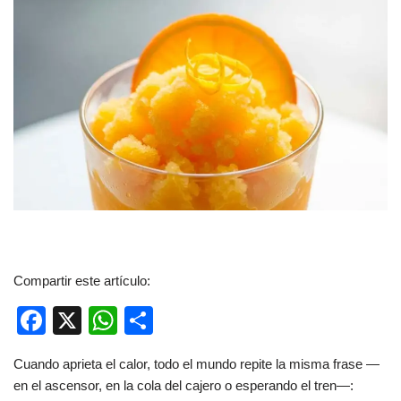
Compartir este artículo:
F
X
W
C
a
h
o
Cuando aprieta el calor, todo el mundo repite la misma frase —
c
at
m
en el ascensor, en la cola del cajero o esperando el tren—: