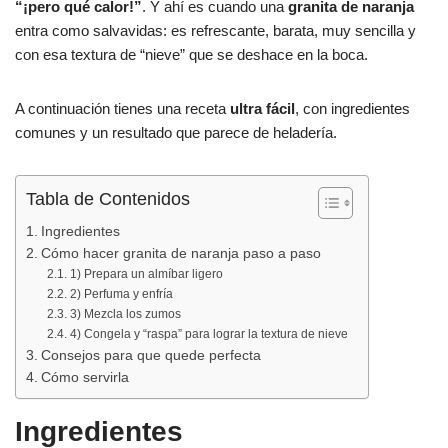
e
s
p
“¡pero qué calor!”
. Y ahí es cuando una
granita de naranja
b
A
ar
entra como salvavidas: es refrescante, barata, muy sencilla y
con esa textura de “nieve” que se deshace en la boca.
o
p
tir
o
p
A continuación tienes una receta
ultra fácil
, con ingredientes
k
comunes y un resultado que parece de heladería.
Tabla de Contenidos
Ingredientes
Cómo hacer granita de naranja paso a paso
1) Prepara un almíbar ligero
2) Perfuma y enfría
3) Mezcla los zumos
4) Congela y “raspa” para lograr la textura de nieve
Consejos para que quede perfecta
Cómo servirla
Ingredientes