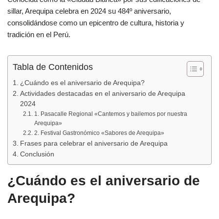
b
A
ar
sillar, Arequipa celebra en 2024 su 484º aniversario,
consolidándose como un epicentro de cultura, historia y
o
p
tir
tradición en el Perú.
o
p
k
Tabla de Contenidos
¿Cuándo es el aniversario de Arequipa?
Actividades destacadas en el aniversario de Arequipa
2024
1. Pasacalle Regional «Cantemos y bailemos por nuestra
Arequipa»
2. Festival Gastronómico «Sabores de Arequipa»
Frases para celebrar el aniversario de Arequipa
Conclusión
¿Cuándo es el aniversario de
Arequipa?