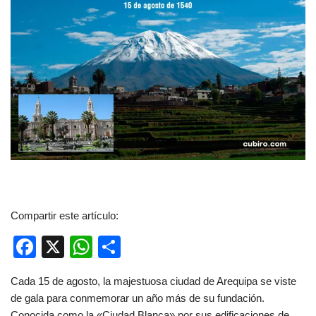
Compartir este artículo:
F
X
W
C
a
h
o
Cada 15 de agosto, la majestuosa ciudad de Arequipa se viste
c
at
m
de gala para conmemorar un año más de su fundación.
e
s
p
Conocida como la «Ciudad Blanca» por sus edificaciones de