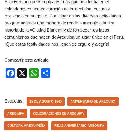
El aniversario de Arequipa es más que una fecha en el
calendario; es una celebración de la identidad, cultura y
resiliencia de su gente. Participar en las diversas actividades
programadas es una manera de rendir homenaje a la rica
historia de la «Ciudad Blanca» y de fortalecer los lazos
comunitarios que hacen de Arequipa un lugar único en el Perú.
¡Que estas festividades nos llenen de orgullo y alegría!
Compartir este artículo:
F
X
W
C
a
h
o
c
at
m
e
s
p
Etiquetas:
15 DE AGOSTO 1540
ANIVERSARIO DE AREQUIPA
b
A
ar
AREQUIPA
CELEBRACIONES EN AREQUIPA
o
p
tir
CULTURA AREQUIPEÑA
FELIZ ANIVERSARIO AREQUIPA
o
p