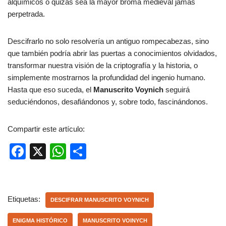
alquímicos o quizás sea la mayor broma medieval jamás
perpetrada.
Descifrarlo no solo resolvería un antiguo rompecabezas, sino
que también podría abrir las puertas a conocimientos olvidados,
transformar nuestra visión de la criptografía y la historia, o
simplemente mostrarnos la profundidad del ingenio humano.
Hasta que eso suceda, el
Manuscrito Voynich
seguirá
seduciéndonos, desafiándonos y, sobre todo, fascinándonos.
Compartir este artículo:
F
X
W
C
a
h
o
c
at
m
e
s
p
Etiquetas:
DESCIFRAR MANUSCRITO VOYNICH
b
A
ar
ENIGMA HISTÓRICO
MANUSCRITO VOINYCH