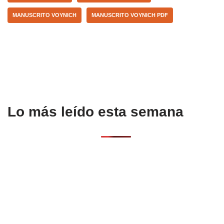
o
p
tir
MANUSCRITO VOYNICH
MANUSCRITO VOYNICH PDF
o
p
k
Lo más leído esta semana