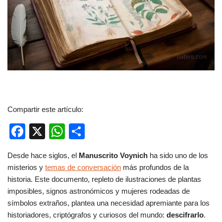
Compartir este artículo:
F
X
W
C
a
h
o
Desde hace siglos, el
Manuscrito Voynich
ha sido uno de los
c
at
m
misterios y
temas de conversación
más profundos de la
e
s
p
historia. Este documento, repleto de ilustraciones de plantas
b
A
ar
imposibles, signos astronómicos y mujeres rodeadas de
símbolos extraños, plantea una necesidad apremiante para los
o
p
tir
historiadores, criptógrafos y curiosos del mundo:
descifrarlo
.