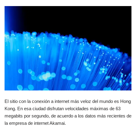
a
h
o
c
at
m
e
s
p
b
A
ar
o
p
tir
o
p
k
El sitio con la conexión a internet más veloz del mundo es Hong
Kong. En esa ciudad disfrutan velocidades máximas de 63
megabits por segundo, de acuerdo a los datos más recientes de
la empresa de internet Akamai.