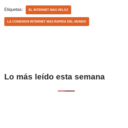
c
at
m
e
s
p
Etiquetas:
EL INTERNET MAS VELOZ
b
A
ar
LA CONEXION INTERNET MAS RAPIDA DEL MUNDO
o
p
tir
o
p
k
Lo más leído esta semana