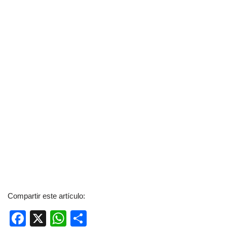
Compartir este artículo:
F
X
W
C