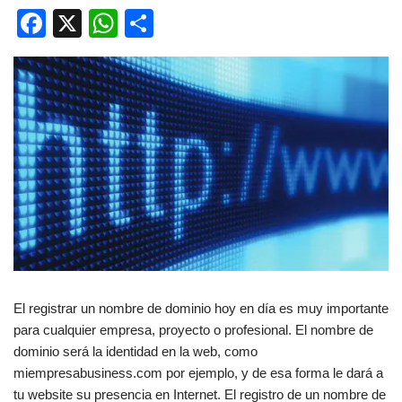
F
X
W
C
a
h
o
c
at
m
e
s
p
b
A
ar
o
p
tir
o
p
k
El registrar un nombre de dominio hoy en día es muy importante
para cualquier empresa, proyecto o profesional. El nombre de
dominio será la identidad en la web, como
miempresabusiness.com por ejemplo, y de esa forma le dará a
tu website su presencia en Internet. El registro de un nombre de