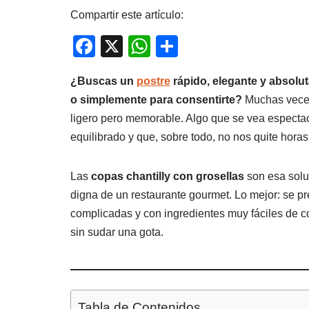
Compartir este artículo:
F
X
W
C
a
h
o
¿Buscas un
postre
rápido, elegante y absolu
c
at
m
o simplemente para consentirte?
Muchas veces
e
s
p
ligero pero memorable. Algo que se vea espectac
b
A
ar
equilibrado y que, sobre todo, no nos quite horas
o
p
tir
o
p
Las
copas chantilly con grosellas
son esa solu
k
digna de un restaurante gourmet. Lo mejor: se pr
complicadas y con ingredientes muy fáciles de c
sin sudar una gota.
Tabla de Contenidos