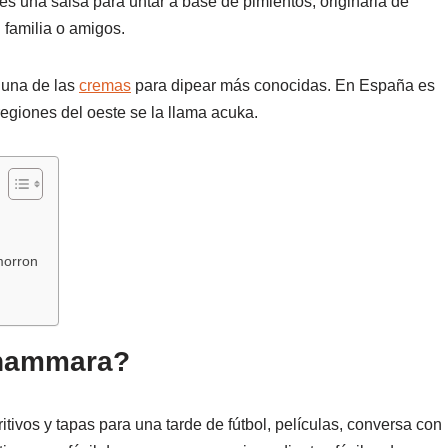
una salsa para untar a base de pimientos, originaria de
 familia o amigos.
 una de las
cremas
para dipear más conocidas. En España es
regiones del oeste se la llama acuka.
morron
uhammara?
ivos y tapas para una tarde de fútbol, películas, conversa con