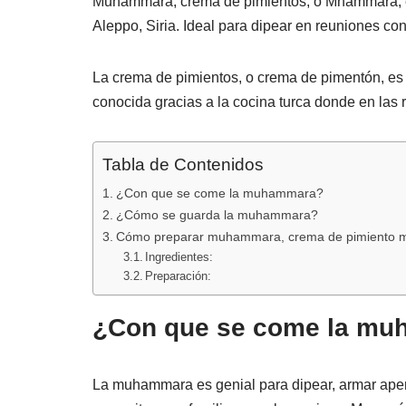
Muhammara, crema de pimientos, o Mhammara, es 
c
at
m
Aleppo, Siria. Ideal para dipear en reuniones con
e
s
p
b
A
ar
La crema de pimientos, o crema de pimentón, es
o
p
tir
conocida gracias a la cocina turca donde en las 
o
p
k
Tabla de Contenidos
¿Con que se come la muhammara?
¿Cómo se guarda la muhammara?
Cómo preparar muhammara, crema de pimiento 
Ingredientes:
Preparación:
¿Con que se come la m
La muhammara es genial para dipear, armar aperit