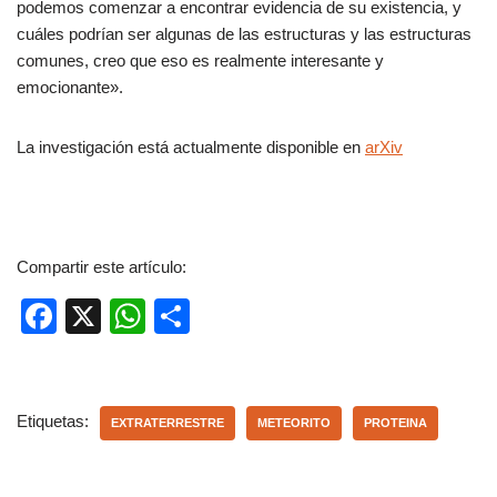
podemos comenzar a encontrar evidencia de su existencia, y
cuáles podrían ser algunas de las estructuras y las estructuras
comunes, creo que eso es realmente interesante y
emocionante».
La investigación está actualmente disponible en
arXiv
Compartir este artículo:
F
X
W
C
a
h
o
c
at
m
e
s
p
Etiquetas:
EXTRATERRESTRE
METEORITO
PROTEINA
b
A
ar
o
p
tir