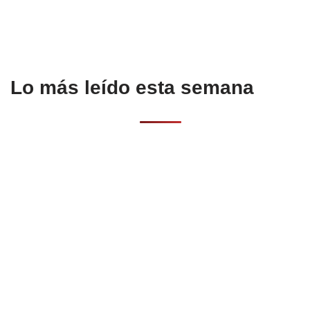
o
p
k
Lo más leído esta semana