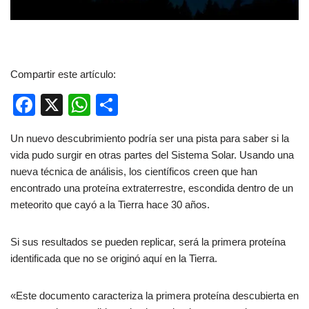
Compartir este artículo:
F
X
W
C
a
h
o
Un nuevo descubrimiento podría ser una pista para saber si la
c
at
m
vida pudo surgir en otras partes del Sistema Solar. Usando una
e
s
p
nueva técnica de análisis, los científicos creen que han
b
A
ar
encontrado una proteína extraterrestre, escondida dentro de un
meteorito que cayó a la Tierra hace 30 años.
o
p
tir
o
p
Si sus resultados se pueden replicar, será la primera proteína
k
identificada que no se originó aquí en la Tierra.
«Este documento caracteriza la primera proteína descubierta en