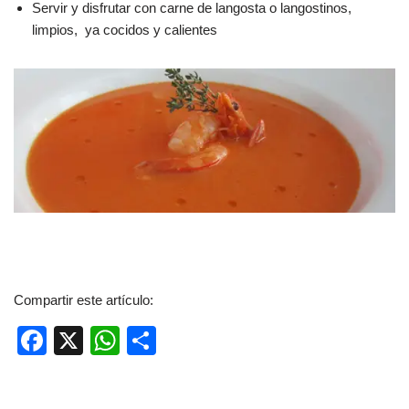
Servir y disfrutar con carne de langosta o langostinos,
limpios, ya cocidos y calientes
Compartir este artículo:
F
X
W
C
a
h
o
c
at
m