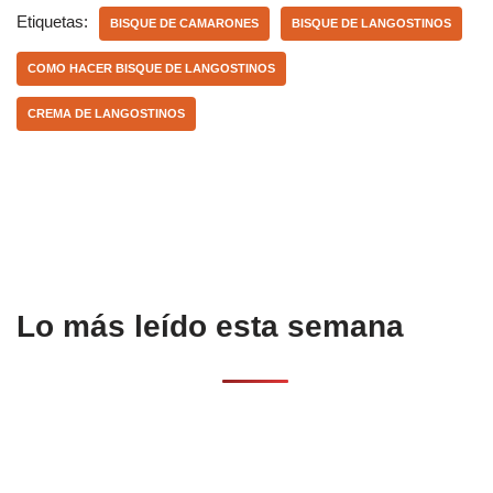
e
s
p
Etiquetas:
BISQUE DE CAMARONES
BISQUE DE LANGOSTINOS
b
A
ar
COMO HACER BISQUE DE LANGOSTINOS
o
p
tir
CREMA DE LANGOSTINOS
o
p
k
Lo más leído esta semana