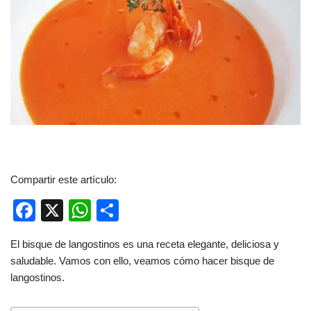
Compartir este artículo:
F
X
W
C
a
h
o
El bisque de langostinos es una receta elegante, deliciosa y
c
at
m
saludable. Vamos con ello, veamos cómo hacer bisque de
e
s
p
langostinos.
b
A
ar