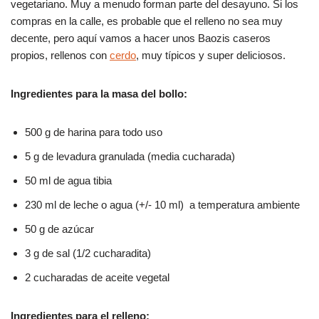
b
A
ar
vegetariano. Muy a menudo forman parte del desayuno. Si los
compras en la calle, es probable que el relleno no sea muy
o
p
tir
decente, pero aquí vamos a hacer unos Baozis caseros
o
p
propios, rellenos con
cerdo
, muy típicos y super deliciosos.
k
Ingredientes para la masa del bollo:
500 g de harina para todo uso
5 g de levadura granulada (media cucharada)
50 ml de agua tibia
230 ml de leche o agua (+/- 10 ml) a temperatura ambiente
50 g de azúcar
3 g de sal (1/2 cucharadita)
2 cucharadas de aceite vegetal
Ingredientes para el relleno: