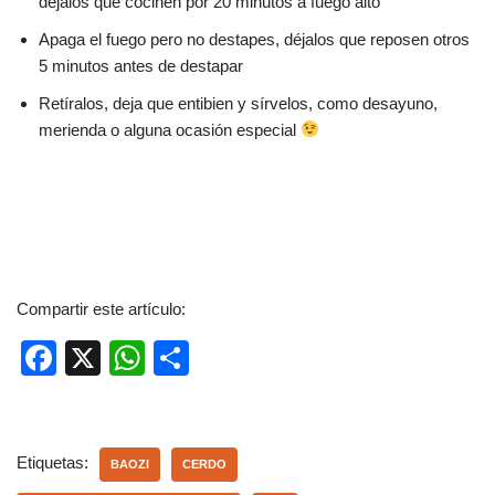
déjalos que cocinen por 20 minutos a fuego alto
Apaga el fuego pero no destapes, déjalos que reposen otros
5 minutos antes de destapar
Retíralos, deja que entibien y sírvelos, como desayuno,
merienda o alguna ocasión especial
Compartir este artículo:
F
X
W
C
a
h
o
c
at
m
e
s
p
Etiquetas:
BAOZI
CERDO