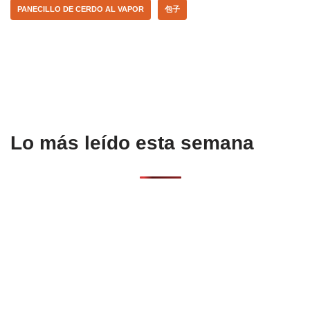
b
A
ar
PANECILLO DE CERDO AL VAPOR
包子
o
p
tir
o
p
k
Lo más leído esta semana