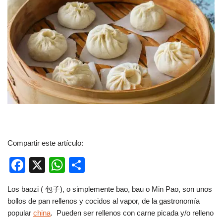
Compartir este artículo:
F
X
W
C
a
h
o
Los baozi ( 包子), o simplemente bao, bau o Min Pao, son unos
c
at
m
bollos de pan rellenos y cocidos al vapor, de la gastronomía
e
s
p
popular
china
. Pueden ser rellenos con carne picada y/o relleno