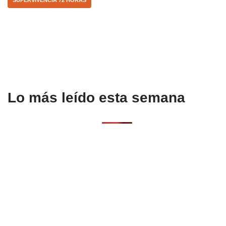
o
p
k
Lo más leído esta semana