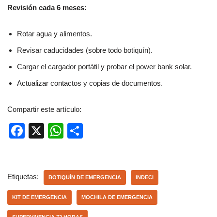
Revisión cada 6 meses:
Rotar agua y alimentos.
Revisar caducidades (sobre todo botiquín).
Cargar el cargador portátil y probar el power bank solar.
Actualizar contactos y copias de documentos.
Compartir este artículo:
F
X
W
C
a
h
o
c
at
m
e
s
p
Etiquetas:
BOTIQUÍN DE EMERGENCIA
INDECI
b
A
ar
KIT DE EMERGENCIA
MOCHILA DE EMERGENCIA
o
p
tir
SUPERVIVENCIA 72 HORAS