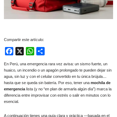
Compartir este artículo:
F
X
W
C
a
h
o
En Perú, una emergencia rara vez avisa: un sismo fuerte, un
c
at
m
huaico, un incendio o un apagón prolongado te pueden dejar sin
e
s
p
agua, sin luz y con el celular convertido en tu única brújula…
b
A
ar
hasta que se queda sin batería. Por eso, tener una
mochila de
emergencia
lista (y no “en plan de armarla algún día”) marca la
o
p
tir
diferencia entre improvisar con estrés o salir en minutos con lo
o
p
esencial.
k
A continuación tienes una guía clara y práctica —basada en el