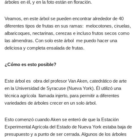
e
s
p
árboles en él, y en la foto están en floración.
b
A
ar
Veamos, en este árbol se pueden encontrar alrededor de 40
o
p
tir
diferentes tipos de frutas en sus ramas: melocotones, ciruelas,
o
p
albaricoques, nectarinas, cerezas e incluso frutos secos como
k
las almendras. Con solo este árbol me puedo hacer una
deliciosa y completa ensalada de frutas.
¿Cómo es esto posible?
Este árbol es obra del profesor Van Aken, catedrático de arte
en la Universidad de Syracuse (Nueva York). Él utilizó una
técnica agrícola llamada injerto, para permitir a diferentes
variedades de árboles crecer en un solo árbol.
Esto comenzó cuando Aken se enteró de que la Estación
Experimental Agrícola del Estado de Nueva York estaba baja de
presupuesto y a punto de ser cerrada. Algunos de los árboles