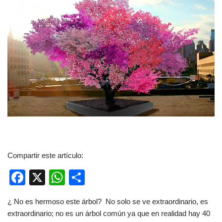
Compartir este artículo:
F
X
W
C
a
h
o
¿ No es hermoso este árbol? No solo se ve extraordinario, es
c
at
m
extraordinario; no es un árbol común ya que en realidad hay 40