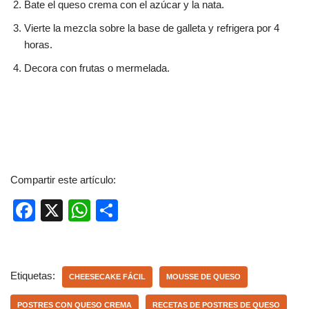
Bate el queso crema con el azúcar y la nata.
Vierte la mezcla sobre la base de galleta y refrigera por 4
horas.
Decora con frutas o mermelada.
Compartir este artículo:
F
X
W
C
a
h
o
c
at
m
e
s
p
Etiquetas:
CHEESECAKE FÁCIL
MOUSSE DE QUESO
b
A
ar
POSTRES CON QUESO CREMA
RECETAS DE POSTRES DE QUESO