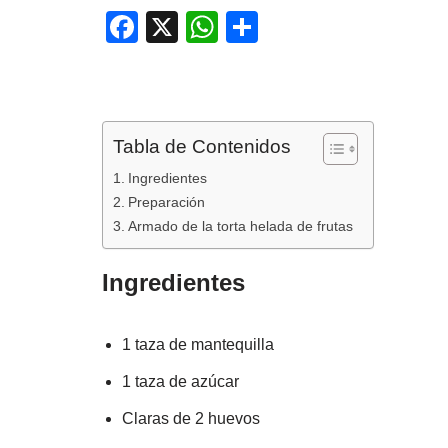
F
X
W
C
a
h
o
c
at
m
e
s
p
Tabla de Contenidos
b
A
ar
o
p
tir
Ingredientes
Preparación
o
p
Armado de la torta helada de frutas
k
Ingredientes
1 taza de mantequilla
1 taza de azúcar
Claras de 2 huevos