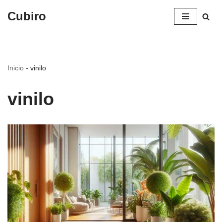
Cubiro
Saltar
al
contenido
Inicio
-
vinilo
vinilo