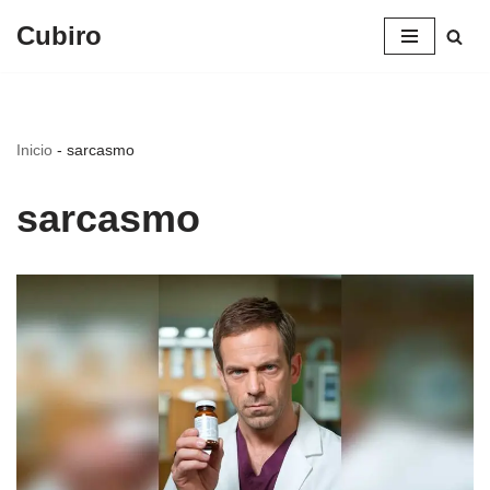
Cubiro
Saltar
al
contenido
Inicio
-
sarcasmo
sarcasmo