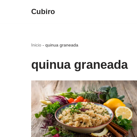
Cubiro
Saltar
al
contenido
Inicio
-
quinua graneada
quinua graneada