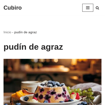
Cubiro
Saltar
al
contenido
Inicio
-
pudín de agraz
pudín de agraz