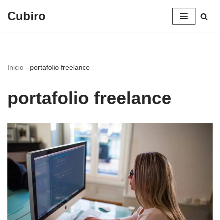
Cubiro
Saltar
al
contenido
Inicio
-
portafolio freelance
portafolio freelance