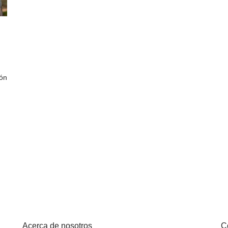
ón
Acerca de nosotros
C