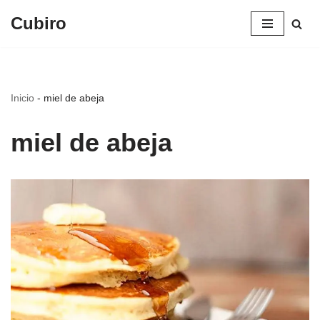
Cubiro
Saltar
al
contenido
Inicio
-
miel de abeja
miel de abeja