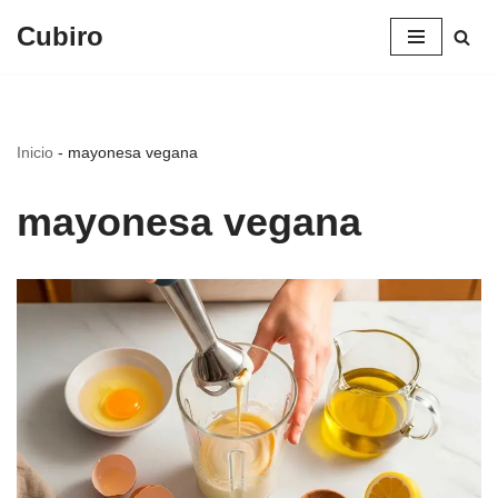
Cubiro
Saltar
al
contenido
Inicio
-
mayonesa vegana
mayonesa vegana