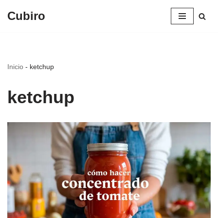
Cubiro
Saltar
al
contenido
Inicio
-
ketchup
ketchup