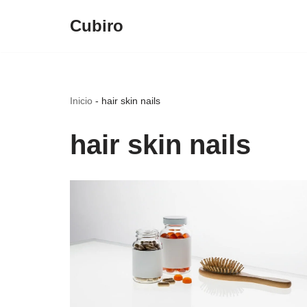
Cubiro
Saltar
al
contenido
Inicio
-
hair skin nails
hair skin nails