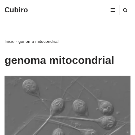
Cubiro
Saltar
al
contenido
Inicio
-
genoma mitocondrial
genoma mitocondrial