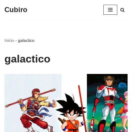
Cubiro
Saltar
al
contenido
Inicio
-
galactico
galactico